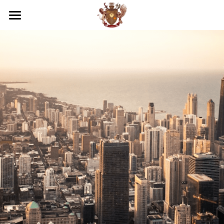
×
部落格分類
關於我們
所有博客分類
商務服務
我們的優勢
越南法律知識
活動照片
最新消息
專業服務
品牌落地代理
工商服務
越南民刑事務顧問
聯絡
團隊介紹
代發貨
第二國家護照
企業疑難解決方案
越南服務範圍
搜索
倉庫管理
顧問及法務部門
投資諮詢與開業輔導
國際企業節稅規劃
越南內外資公司設立服務
繁體中文
電商規劃
財務部門
越南事務委託經略
越南法律暨智慧財產權顧問
國際文件翻譯與公證
越南開店商業輔導
繁體中文
通路上架
貿易部門
海外教育，實習
越南企業會計外帳
越南特殊行業規劃輔導
越南據點物流委託營運
English
行銷部門
其他地區服務
越南商業投資顧問
越南連鎖加盟投資諮詢
跨國際企業結構規劃
浩瀚中學越南代理
Việt Nam