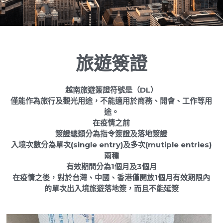
Dịch vụ
越南不動產投資顧問
境外公司設立與規劃
海外基金經營委託
泰國服務範圍
東律
企業併購與盡責調查TDD
多角貿易與關聯交易顧問
越南工業區開發案
馬來西亞服務範圍
Dân sự, Ly hôn, Thừa kế
旅遊簽證
越南公共關係顧問
銀行債權取得/協商
新加坡服務範圍
Dịch vụ Doanh nghiệp
ESG企業輔導
Dịch vụ thương mại
越南旅遊簽證符號是（DL）
僅能作為旅行及觀光用途，不能適用於商務、開會、工作等用
ISO企業輔導
途。
在疫情之前
簽證總類分為指令簽證及落地簽證
入境次數分為單次(single entry)及多次(mutiple entries)
兩種
有效期間分為1個月及3個月
在疫情之後，對於台灣、中國、香港僅開放1個月有效期限內
的單次出入境旅遊落地簽，而且不能延簽