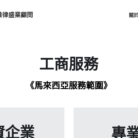
up｜維律盛業顧問
關
工商服務
《馬來西亞服務範圍》
資企業
專