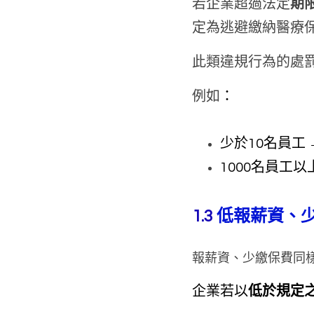
若企業超過法定
期限
定為逃避繳納醫療
此類違規行為的處
例如
：
少於10名員工 
1000名員工以
1.3 
低報薪資、
報薪資、少繳保費同
企業若以
低於規定