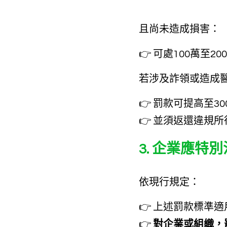
且尚未造成損害：
👉 可處100萬至2
若涉及詐領或造成
👉 罰款可提高至30
👉 並須返還違規所
3. 企業應特別
依現行規定：
👉 上述罰款標準
👉 
對企業或組織，