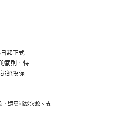
15日起正式
為的罰則，特
或逃避投保
款，還需補繳欠款、支