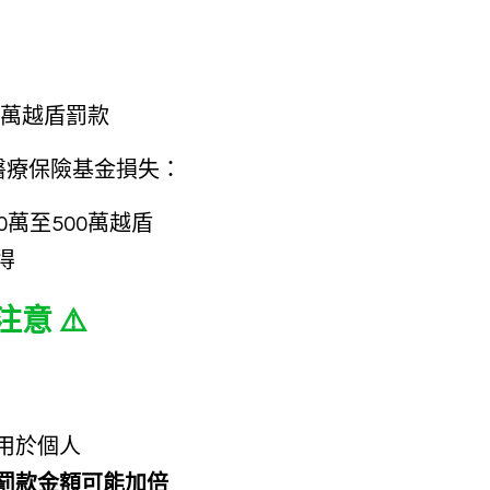
00萬越盾罰款
醫療保險基金損失：
0萬至500萬越盾
得
注意 
⚠️ 
適用於個人
罰款金額可能加倍