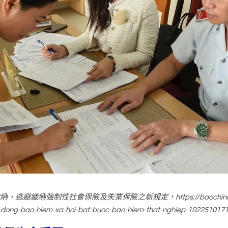
逃避繳納強制性社會保險及失業保險之新規定，https://baochinhphu.vn
-dong-bao-hiem-xa-hoi-bat-buoc-bao-hiem-that-nghiep-10225101