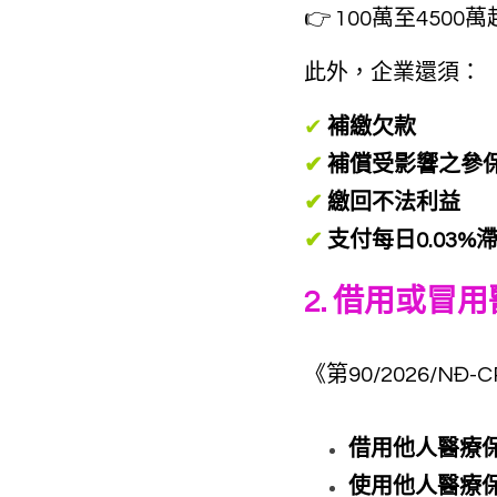
👉 100萬至450
此外，企業還須：
✔
補繳欠款
✔
 補償受影響之參
✔
 繳回不法利益
✔
 支付每日0.03%
2. 借用或冒
《第90/2026/NĐ
借用他人醫療
使用他人醫療