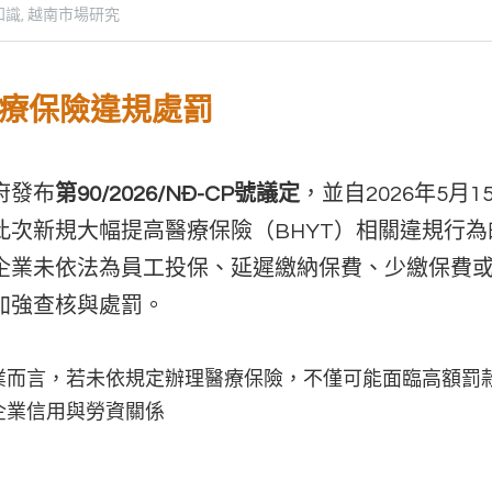
識,
越南市場研究
管醫療保險違規處罰
府發布
第90/2026/NĐ-CP號議定
，並自2026年5月
此次新規大幅提高醫療保險（BHYT）相關違規行
企業未依法為員工投保、延遲繳納保費、少繳保費
加強查核與處罰。
業而言，若未依規定辦理醫療保險，不僅可能面臨高額罰
企業信用與勞資關係