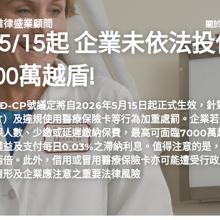
up｜維律盛業顧問
關
6/5/15起 企業未依法
00萬越盾!
/NĐ-CP號議定將自2026年5月15日起正式生效
YT）及違規使用醫療保險卡等行為加重處罰。企業
保人數、少繳或延遲繳納保費，最高可面臨7000萬
益及支付每日0.03%之滯納利息。值得注意的是
兩倍。此外，借用或冒用醫療保險卡亦可能遭受行政
情形及企業應注意之重要法律風險