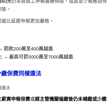
60天
仍未替員工申報醫療保險，或故意少報應投保
保險。
罰遠比延遲申報更加嚴格。
→ 罰款200萬至400萬越盾
上 → 最高可罰5000萬至7000萬越盾
少繳保費同樣違法
樣違法
之薪資申報保費
或
經主管機關催繳後仍未補繳或少繳