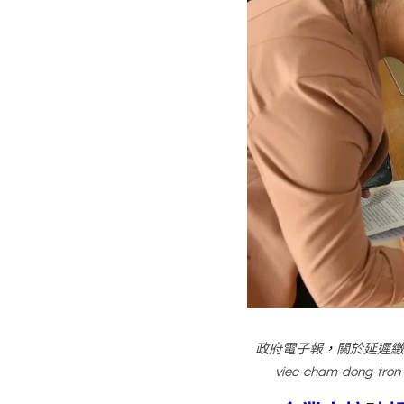
政府電子報
，
關於延遲繳納、
viec-cham-dong-tron