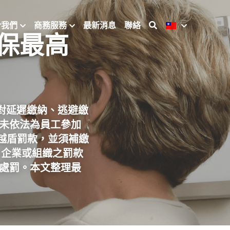
於我們
商務服務
最新消息
聯絡
投保最高
，針對延遲繳納、逃避繳
若未依法為員工參加
越盾罰款，並須補繳
，企業或組織之罰款
處罰。本文整理最