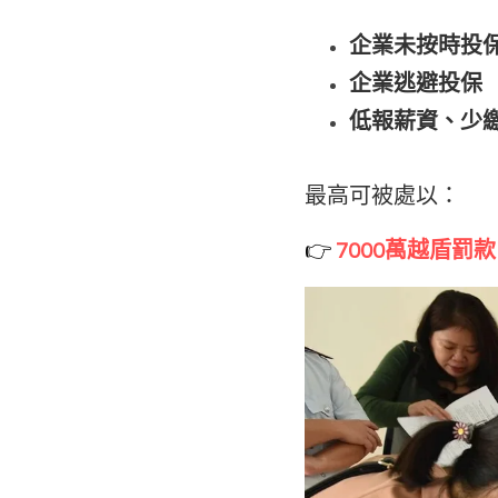
企業未按時投
企業
逃避投保
低報薪資、少
最高可被處以：
👉
7000萬越盾罰款