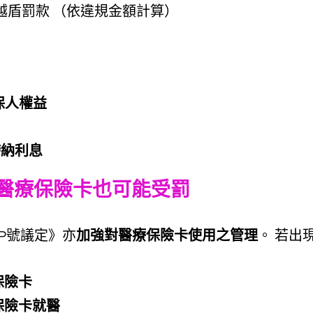
0萬越盾罰款 （依違規金額計算） 
保人權益
滯納利息
用醫療保險卡也可能受罰
-CP號議定》亦
加強對醫療保險卡使用之管理
。 若出
保險卡
保險卡就醫