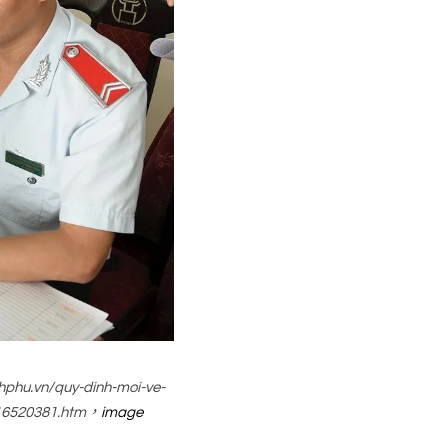
/quy-dinh-moi-ve-
716520381.htm，
image