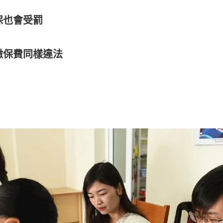
保也會受罰
繳保費同樣違法