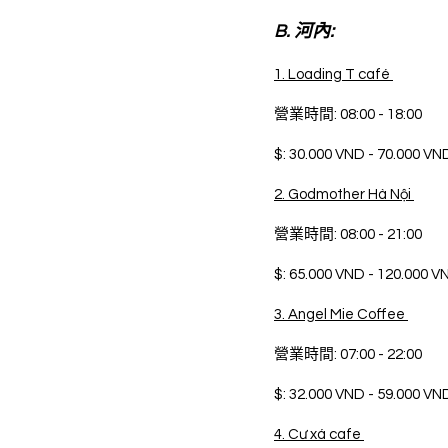
B. 河內:
1. Loading T café 
營業時間: 08:00 - 18:00 
$: 30.000 VND - 70.000 VN
2. Godmother Hà Nội 
營業時間: 08:00 - 21:00 
$: 65.000 VND - 120.000 V
3. Angel Mie Coffee 
營業時間: 07:00 - 22:00 
$: 32.000 VND - 59.000 VN
4. Cư xá cafe 