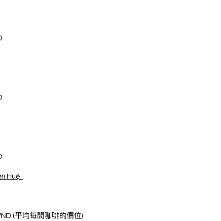
D
D
D
 Huệ  
.000 VND (平均每間咖啡的價位)