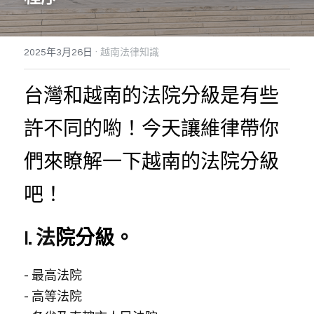
Dịch vụ
越南不動產投資顧問
境外公司設立與規劃
海外基金經營委託
泰國服務範圍
·
2025年3月26日
越南法律知識
東律
企業併購與盡責調查TDD
多角貿易與關聯交易顧問
越南工業區開發案
馬來西亞服務範圍
Dân sự, Ly hôn, Thừa kế
越南公共關係顧問
銀行債權取得/協商
新加坡服務範圍
Dịch vụ Doanh nghiệp
台灣和越南的法院分級是有些
ESG企業輔導
Dịch vụ thương mại
許不同的喲！今天讓維律帶你
ISO企業輔導
們來瞭解一下越南的法院分級
吧！
I. 法
院分級
。
- 最高法院
- 高等法院