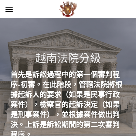
關於我們
商務服務
我們的優勢
活動照片
最新消息
專業服務
越南法院分級
品牌落地代理
工商服務
越南民刑事務顧問
聯絡
首先是訴訟過程中的第一個審判程
團隊介紹
代發貨
第二國家護照
企業疑難解決方案
越南服務範圍
搜索
序-初審。在此階段，管轄法院將根
倉庫管理
顧問及法務部門
投資諮詢與開業輔導
國際企業節稅規劃
越南內外資公司設立服務
繁體中文
據起訴人的要求（如果是民事行政
案件），檢察官的起訴決定（如果
電商規劃
財務部門
越南事務委託經略
越南法律暨智慧財產權顧問
國際文件翻譯與公證
越南開店商業輔導
繁體中文
是刑事案件），並根據案件做出判
通路上架
貿易部門
海外教育，實習
越南企業會計外帳
越南特殊行業規劃輔導
越南據點物流委託營運
English
決。上訴是訴訟期間的第二次審判
行銷部門
程序。
其他地區服務
越南商業投資顧問
越南連鎖加盟投資諮詢
跨國際企業結構規劃
浩瀚中學越南代理
Việt Nam