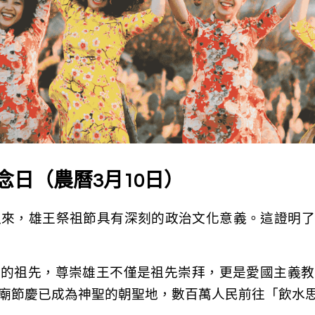
紀念日（農曆3月10日）
立以來，雄王祭祖節具有深刻的政治文化意義。這證明
族的祖先，尊崇雄王不僅是祖先崇拜，更是愛國主義教
廟節慶已成為神聖的朝聖地，數百萬人民前往「飲水