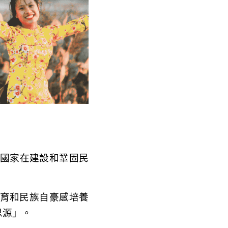
了國家在建設和鞏固民
育和民族自豪感培養
思源」。