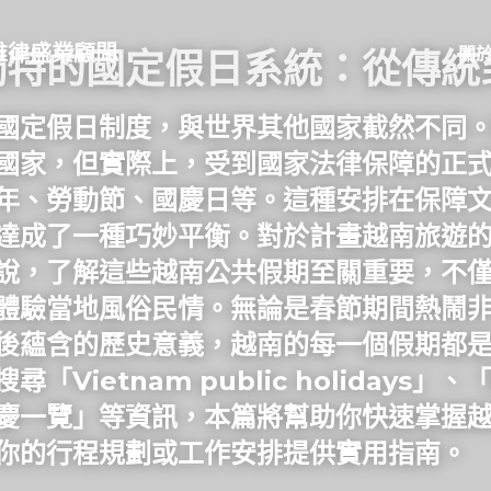
up｜維律盛業顧問
關
獨特的國定假日系統：從傳統
國定假日制度，與世界其他國家截然不同
國家，但實際上，受到國家法律保障的正式國
年、勞動節、國慶日等。這種安排在保障
達成了一種巧妙平衡。對於計畫越南旅遊
說，了解這些越南公共假期至關重要，不
體驗當地風俗民情。無論是春節期間熱鬧
後蘊含的歷史意義，越南的每一個假期都
「Vietnam public holidays」
慶一覽」等資訊，本篇將幫助你快速掌握
你的行程規劃或工作安排提供實用指南。