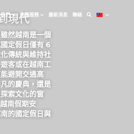
於我們
商務服務
最新消息
聯絡
到現代
。雖然越南是一個
定假日僅有 6 
文化傳統與維持社
的遊客或在越南工
僅能避開交通高
非凡的慶典，還是
是探索文化的窗
、「越南假期安
越南的國定假日與