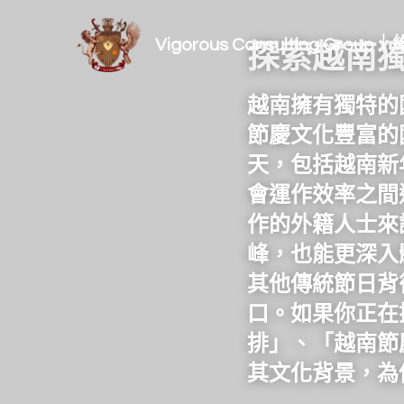
Vigorous Consulting Gro
探索越南
越南擁有獨特的
節慶文化豐富的
天，包括越南新
會運作效率之間
作的外籍人士來
峰，也能更深入
其他傳統節日背
口。如果你正在搜尋
排」、「越南節
其文化背景，為