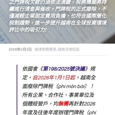
之門牌稅欠款仍須依法清繳，稅務機關將持
續進行清查與催收。門牌稅的正式廢除，不
僅減輕企業固定費用負擔，也符合國際簡化
稅制趨勢，進一步提升越南在全球投資環境
評比中的吸引力!
·
2026年2月3日
維律商務應用,
越南法律知識
依國會《
第198/2025號決議
》規
定，
自2026年1月1日起
，越南全
面廢除門牌稅（phí môn bài）！
所有企業、合作社、事業單位及
個體經營戶，均
無需
再針對2026
年度及往後年度辦理門牌稅（phí 