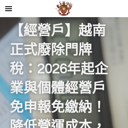
關於我們
【經營戶】越南
商務服務
我們的優勢
正式廢除門牌
活動照片
最新消息
專業服務
品牌落地代理
工商服務
越南民刑事務顧問
聯絡
稅：2026年起企
團隊介紹
代發貨
第二國家護照
企業疑難解決方案
越南服務範圍
搜索
業與個體經營戶
倉庫管理
顧問及法務部門
投資諮詢與開業輔導
國際企業節稅規劃
越南內外資公司設立服務
繁體中文
電商規劃
財務部門
越南事務委託經略
越南法律暨智慧財產權顧問
國際文件翻譯與公證
越南開店商業輔導
繁體中文
免申報免繳納！
通路上架
貿易部門
海外教育，實習
越南企業會計外帳
越南特殊行業規劃輔導
越南據點物流委託營運
English
降低營運成本，
行銷部門
其他地區服務
越南商業投資顧問
越南連鎖加盟投資諮詢
跨國際企業結構規劃
浩瀚中學越南代理
Việt Nam