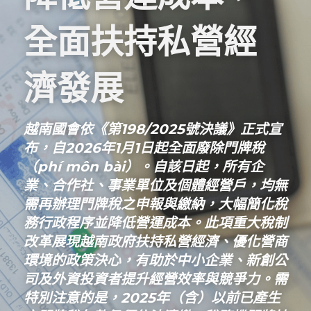
Dịch vụ
越南不動產投資顧問
境外公司設立與規劃
海外基金經營委託
泰國服務範圍
全面扶持私營經
東律
企業併購與盡責調查TDD
多角貿易與關聯交易顧問
越南工業區開發案
馬來西亞服務範圍
Dân sự, Ly hôn, Thừa kế
濟發展
越南公共關係顧問
銀行債權取得/協商
新加坡服務範圍
Dịch vụ Doanh nghiệp
ESG企業輔導
Dịch vụ thương mại
越南國會依《第198/2025號決議》正式宣
布，自2026年1月1日起全面廢除門牌稅
ISO企業輔導
（phí môn bài）。自該日起，所有企
業、合作社、事業單位及個體經營戶，均無
需再辦理門牌稅之申報與繳納，大幅簡化稅
務行政程序並降低營運成本。此項重大稅制
改革展現越南政府扶持私營經濟、優化營商
環境的政策決心，有助於中小企業、新創公
司及外資投資者提升經營效率與競爭力。需
特別注意的是，2025年（含）以前已產生