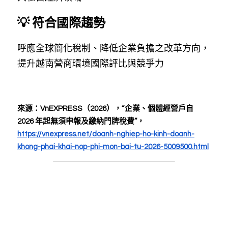
💡 符合國際趨勢
呼應全球簡化稅制、降低企業負擔之改革方向，
提升越南營商環境國際評比與競爭力
來源：VnEXPRESS（2026），“企業、個體經營戶自 
2026 年起無須申報及繳納門牌稅費”，
https://vnexpress.net/doanh-nghiep-ho-kinh-doanh-
khong-phai-khai-nop-phi-mon-bai-tu-2026-5009500.html
#維律顧問 #法律諮詢 #越南律師事務所 #胡志明
市 #平陽 #律所 #越南新規 #越南事務所 #東律
法律 #律師事務所 #越南律師 #台灣律師 #在越