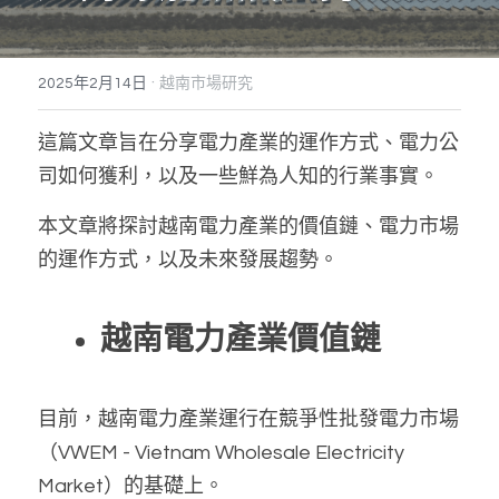
Dịch vụ
越南不動產投資顧問
境外公司設立與規劃
海外基金經營委託
泰國服務範圍
·
2025年2月14日
越南市場研究
東律
企業併購與盡責調查TDD
多角貿易與關聯交易顧問
越南工業區開發案
馬來西亞服務範圍
Dân sự, Ly hôn, Thừa kế
這篇文章旨在分享電力產業的運作方式、電力公
越南公共關係顧問
銀行債權取得/協商
新加坡服務範圍
Dịch vụ Doanh nghiệp
司如何獲利，以及一些鮮為人知的行業事實。
ESG企業輔導
Dịch vụ thương mại
本文章將探討越南電力產業的價值鏈、電力市場
ISO企業輔導
的運作方式，以及未來發展趨勢。
越南電力產業價值鏈
目前，越南電力產業運行在競爭性批發電力市場
（VWEM - Vietnam Wholesale Electricity 
Market）的基礎上。