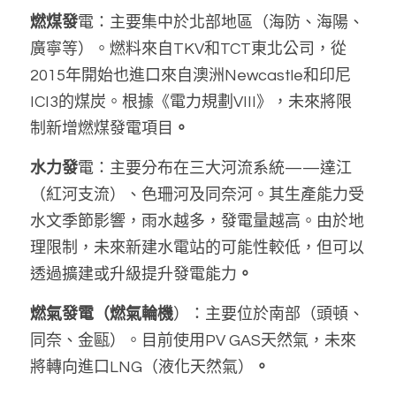
燃煤發
電：主要集中於北部地區（海防、海陽、
廣寧等）。燃料來自TKV和TCT東北公司，從
2015年開始也進口來自澳洲Newcastle和印尼
ICI3的煤炭。根據《電力規劃VIII》，未來將限
制新增燃煤發電項目
。
水力發
電：主要分布在三大河流系統——達江
（紅河支流）、色珊河及同奈河。其生產能力受
水文季節影響，雨水越多，發電量越高。由於地
理限制，未來新建水電站的可能性較低，但可以
透過擴建或升級提升發電能力
。
燃氣發電（燃氣輪機
）：主要位於南部（頭頓、
同奈、金甌）。目前使用PV GAS天然氣，未來
將轉向進口LNG（液化天然氣）
。