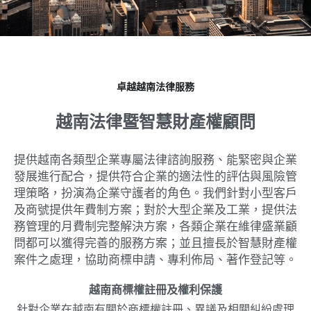
Dịch vụ
越南不動產投資顧問
境外公司設立與規劃
海外基金經營委託
泰國服務範圍
東律
企業併購與盡責調查TDD
多角貿易與關聯交易顧問
越南工業區開發案
馬來西亞服務範圍
Dân sự, Ly hôn, Thừa kế
卓越越南法律服務
越南公共關係顧問
銀行債權取得/協商
新加坡服務範圍
Dịch vụ Doanh nghiệp
越南法律暨智慧財產權顧問
ESG企業輔導
Dịch vụ thương mại
ISO企業輔導
提供越南各類型企業專屬法律諮詢服務、能緊密與企業
發展進行配合，提供符合企業的適法性的評估與風險管
理策略，扮演為企業守護者的角色。我們針對小型客戶
及商號提供年費制方案；對於大型企業及工業，提供法
務管理的月費制完整解決方案，各類企業在維律盛業顧
問都可以獲得完善的服務方案；並且擅長於智慧財產權
案件之處理，協助商標申請、專利佈局、著作登記等。
越南商標權註冊及權利保護
針對企業在越南有關於商標權註冊、異議及相關糾紛處理