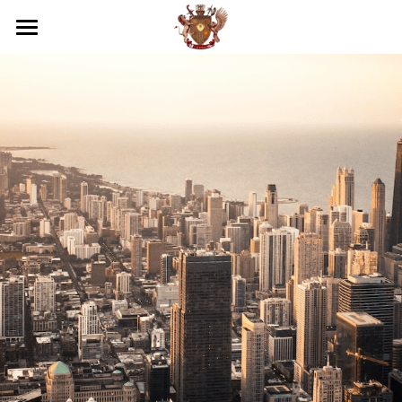
×
部落格分類
關於我們
所有博客分類
商務服務
我們的優勢
越南法律知識
活動照片
最新消息
專業服務
品牌落地代理
工商服務
越南民刑事務顧問
聯絡
團隊介紹
代發貨
第二國家護照
企業疑難解決方案
越南服務範圍
搜索
倉庫管理
顧問及法務部門
投資諮詢與開業輔導
國際企業節稅規劃
越南內外資公司設立服務
繁體中文
電商規劃
財務部門
越南事務委託經略
越南法律暨智慧財產權顧問
國際文件翻譯與公證
越南開店商業輔導
繁體中文
通路上架
貿易部門
海外教育，實習
越南企業會計外帳
越南特殊行業規劃輔導
越南據點物流委託營運
English
行銷部門
其他地區服務
越南商業投資顧問
越南連鎖加盟投資諮詢
跨國際企業結構規劃
浩瀚中學越南代理
Việt Nam