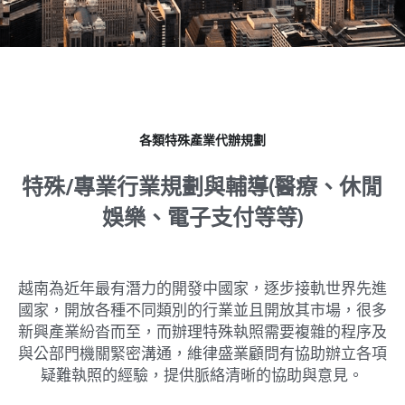
Dịch vụ
越南不動產投資顧問
境外公司設立與規劃
海外基金經營委託
泰國服務範圍
東律
企業併購與盡責調查TDD
多角貿易與關聯交易顧問
越南工業區開發案
馬來西亞服務範圍
Dân sự, Ly hôn, Thừa kế
越南公共關係顧問
銀行債權取得/協商
新加坡服務範圍
Dịch vụ Doanh nghiệp
各類特殊產業代辦規劃
ESG企業輔導
Dịch vụ thương mại
特殊/專業行業規劃與輔導(醫療、休閒
ISO企業輔導
娛樂、電子支付等等)
越南為近年最有潛力的開發中國家，逐步接軌世界先進
國家，開放各種不同類別的行業並且開放其市場，很多
新興產業紛沓而至，而辦理特殊執照需要複雜的程序及
與公部門機關緊密溝通，維律盛業顧問有協助辦立各項
疑難執照的經驗，提供脈絡清晰的協助與意見。