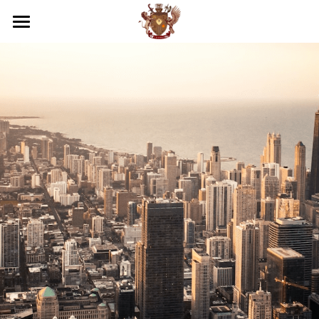
×
部落格分類
關於我們
所有博客分類
商務服務
我們的優勢
越南法律知識
活動照片
最新消息
專業服務
品牌落地代理
工商服務
越南民刑事務顧問
聯絡
團隊介紹
代發貨
第二國家護照
企業疑難解決方案
越南服務範圍
搜索
倉庫管理
顧問及法務部門
投資諮詢與開業輔導
國際企業節稅規劃
越南內外資公司設立服務
繁體中文
電商規劃
財務部門
越南事務委託經略
越南法律暨智慧財產權顧問
國際文件翻譯與公證
越南開店商業輔導
繁體中文
通路上架
貿易部門
海外教育，實習
越南企業會計外帳
越南特殊行業規劃輔導
越南據點物流委託營運
English
行銷部門
其他地區服務
越南商業投資顧問
越南連鎖加盟投資諮詢
跨國際企業結構規劃
浩瀚中學越南代理
Việt Nam