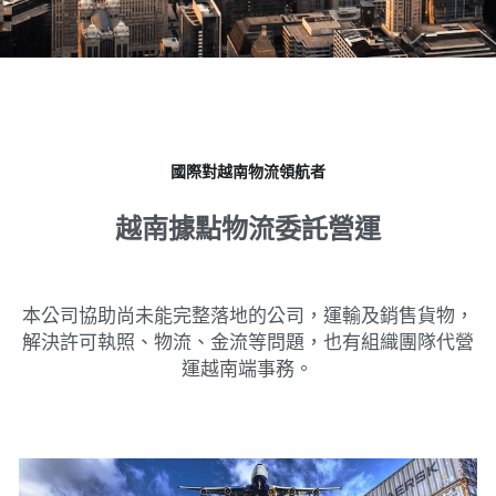
Dịch vụ
越南不動產投資顧問
境外公司設立與規劃
海外基金經營委託
泰國服務範圍
東律
企業併購與盡責調查TDD
多角貿易與關聯交易顧問
越南工業區開發案
馬來西亞服務範圍
Dân sự, Ly hôn, Thừa kế
越南公共關係顧問
銀行債權取得/協商
新加坡服務範圍
Dịch vụ Doanh nghiệp
國際對越南物流領航者
ESG企業輔導
Dịch vụ thương mại
越南據點物流委託營運
ISO企業輔導
本公司協助尚未能完整落地的公司，運輸及銷售貨物，
解決許可執照、物流、金流等問題，也有組織團隊代營
運越南端事務。