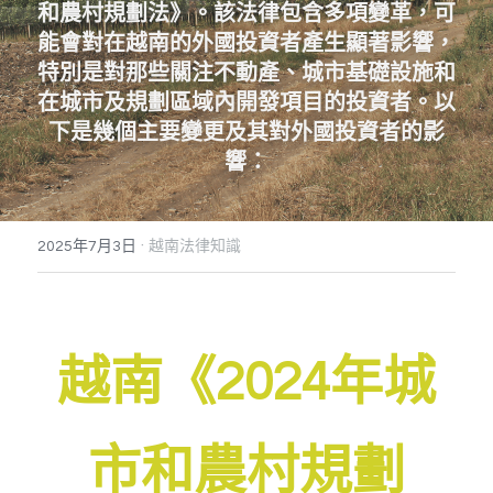
和農村規劃法》。該法律包含多項變革，可
能會對在越南的外國投資者產生顯著影響，
Dịch vụ
越南不動產投資顧問
境外公司設立與規劃
海外基金經營委託
泰國服務範圍
特別是對那些關注不動產、城市基礎設施和
東律
企業併購與盡責調查TDD
多角貿易與關聯交易顧問
越南工業區開發案
馬來西亞服務範圍
Dân sự, Ly hôn, Thừa kế
在城市及規劃區域內開發項目的投資者。以
下是幾個主要變更及其對外國投資者的影
越南公共關係顧問
銀行債權取得/協商
新加坡服務範圍
Dịch vụ Doanh nghiệp
響：
ESG企業輔導
Dịch vụ thương mại
ISO企業輔導
·
2025年7月3日
越南法律知識
越南《2024年城
市和農村規劃