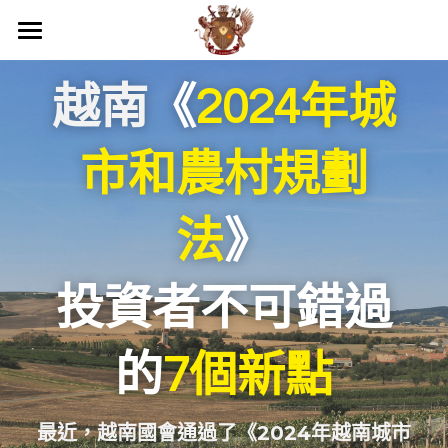
關於我們
越南
《
2024年城
商務服務
我們的優勢
市和農村規劃
活動照片
最新消息
專業服務
品牌落地代理
工商服務
越南民刑事務顧問
聯絡
法
》
團隊介紹
代發貨
第二國家護照
企業疑難解決方案
越南服務範圍
搜索
投資者不可錯過
倉庫管理
顧問及法務部門
投資諮詢與開業輔導
國際企業節稅規劃
越南內外資公司設立服務
繁體中文
電商規劃
財務部門
越南事務委託經略
越南法律暨智慧財產權顧問
國際文件翻譯與公證
越南開店商業輔導
繁體中文
的
7個新點
通路上架
貿易部門
海外教育，實習
越南企業會計外帳
越南特殊行業規劃輔導
越南據點物流委託營運
English
最近，越南國會通過了《2024年越南城市
行銷部門
其他地區服務
越南商業投資顧問
越南連鎖加盟投資諮詢
跨國際企業結構規劃
浩瀚中學越南代理
Việt Nam