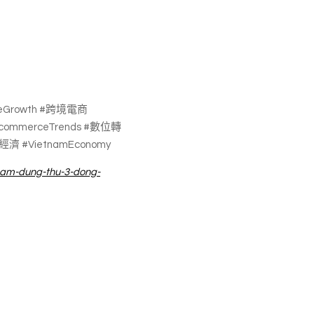
eGrowth #跨境電商 
EcommerceTrends #數位轉
南經濟 #VietnamEconomy
t-nam-dung-thu-3-dong-
南法律服務 #越南當地律師 