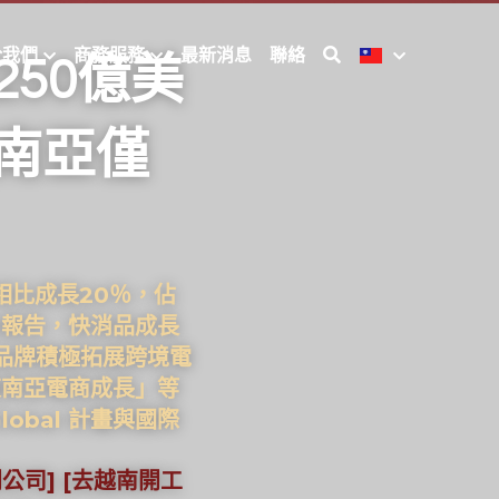
於我們
商務服務
最新消息
聯絡
250億美
東南亞僅
相比成長20％，佔
CI報告，快消品成長
南品牌積極拓展跨境電
東南亞電商成長」等
obal 計畫與國際
開公司] [去越南開工