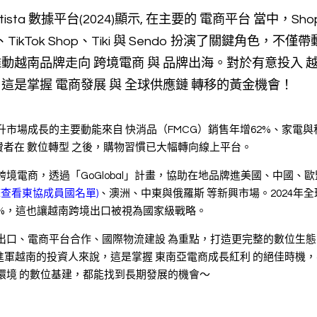
atista 數據平台(2024)顯示, 在主要的 電商平台 當中，Sho
a、TikTok Shop、Tiki 與 Sendo 扮演了關鍵角色，不僅
動越南品牌走向 跨境電商 與 品牌出海。對於有意投入 越
這是掌握 電商發展 與 全球供應鏈 轉移的黃金機會！
指出，推升市場成長的主要動能來自 快消品（FMCG）銷售年增62%、家電
費者在 數位轉型 之後，購物習慣已大幅轉向線上平台。
跨境電商，透過「GoGlobal」計畫，協助在地品牌進美國、中國、
擊查看東協成員國名單)
、澳洲、中東與俄羅斯 等新興市場。2024年全
30%，這也讓越南跨境出口被視為國家級戰略。
境出口、電商平台合作、國際物流建設 為重點，打造更完整的數位生
進軍越南的投資人來說，這是掌握 東南亞電商成長紅利 的絕佳時機
環境 的數位基建，都能找到長期發展的機會～