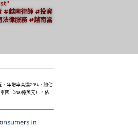
t" 
 #越南律師 #投資
南法律服務 #越南當
元，年增率高達20%，約佔
泰國（260億美元）。依