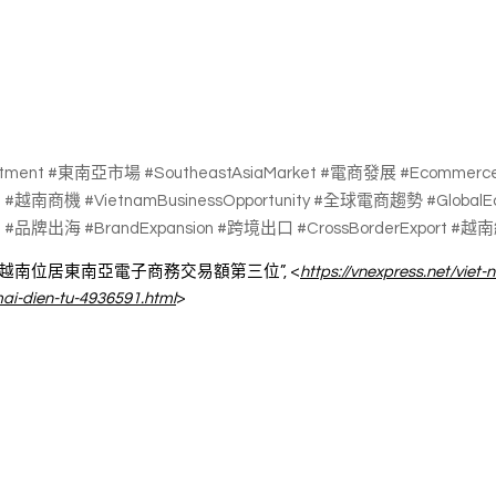
tment #東南亞市場 #SoutheastAsiaMarket #電商發展 #Ecommerc
ce #越南商機 #VietnamBusinessOpportunity #全球電商趨勢 #Global
tion #品牌出海 #BrandExpansion #跨境出口 #CrossBorderExport #越
25), “越南位居東南亞電子商務交易額第三位”, <
https://vnexpress.net/vie
ai-dien-tu-4936591.html
>   
資越南市場 #越南市場 #在越南的律師 #在越南打官司 #民事訴訟 #越
越南法律 #東南亞律師