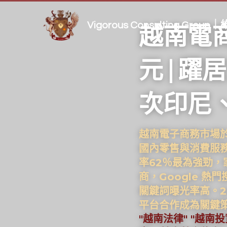
Vigorous Consulting Gro
越南電商
元 | 
次印尼
越南電子商務市場於
國內零售與消費服務
率62％最為強勁，
商，Google 
關鍵詞曝光率高。20
平台合作成為關鍵
"越南法律" "越南投