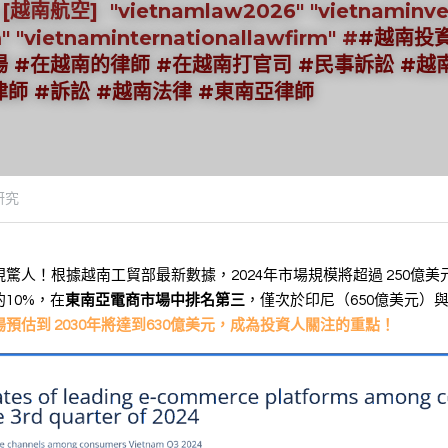
南航空]  "vietnamlaw2026" "vietnaminves
" "vietnaminternationallawfirm" #
#越南投資
場 #在越南的律師 #在越南打官司 #民事訴訟 #越
律師 #訴訟 #越南法律 #東南亞律師
研究
驚人！根據越南工貿部最新數據，2024年市場規模將超過 250億美
10%，在
東南亞電商市場中排名第三
，僅次於印尼（650億美元）與
預估到 2030年將達到630億美元，成為投資人關注的重點！