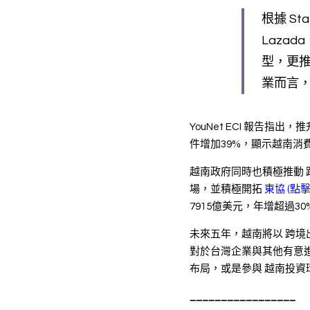
根據 St
Lazad
型，更推
業而言，
YouNet ECI 報告
件增加39%，顯示越南消
越南政府同時也積極推動 
場，並積極開拓 
東協 (點
7915億美元，年增超過
未來五年，越南將以 跨
對於台灣企業與其他有意
布局，或是參與 越南投資
_________________