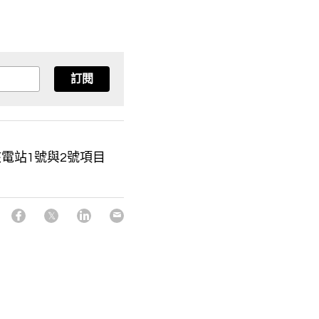
訂閱
電站1號與2號項目