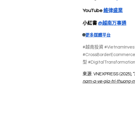
YouTube 
維律盛業
小紅書 
@越南万事通
🌐
更多媒體平台
#越南投資 #VietnamInves
#CrossBorderEcommer
型 #DigitalTransforma
來源: VNEXPRESS (20
nam-a-ve-gia-tri-thuong-m
#越南投資 #越南律師 #投
#在越南的律師 #訴訟 #