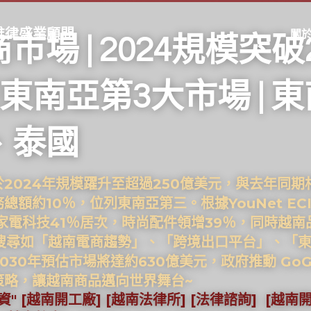
up｜維律盛業顧問
關
市場 | 2024規模突破
躍居東南亞第3大市場 | 
、泰國
2024年規模躍升至超過250億美元，與去年同期
總額約10％，位列東南亞第三。根據YouNet E
家電科技41％居次，時尚配件領增39％，同時越
熱門搜尋如「越南電商趨勢」、「跨境出口平台」、「
30年預估市場將達約630億美元，政府推動 GoGl
策略，讓越南商品邁向世界舞台~
資" [越南開工廠] [越南法律所] [法律諮詢]  [越南