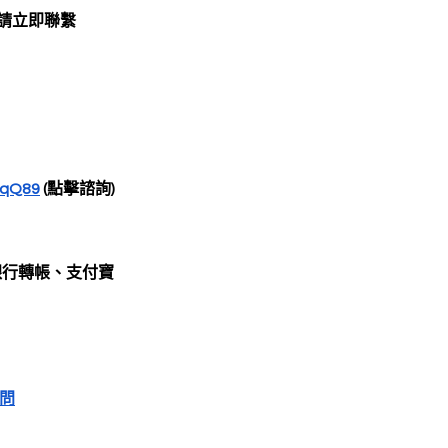
請立即聯繫
5kqQ89
 (點擊諮詢)
銀行轉帳、支付寶
問