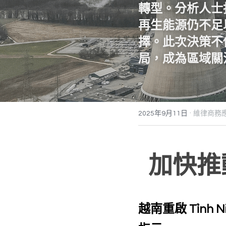
轉型
。分析人士
再生能源仍不足
擇。此次決策不
局
，成為區域關注
·
2025年9月11日
維律商務應
加快推
越南重啟 Tỉnh