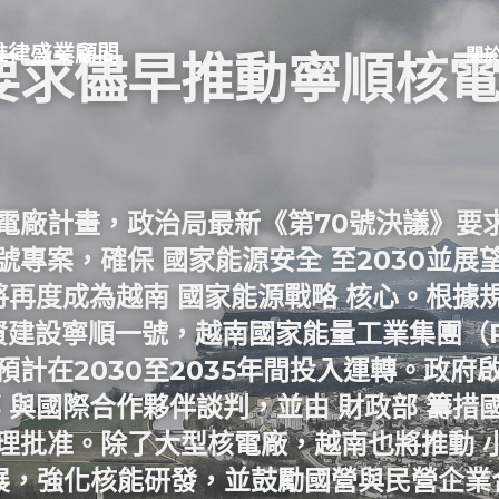
up｜維律盛業顧問
關
要求儘早推動寧順核電
電廠計畫，政治局最新《第70號決議》要求
號專案
，確保 
國家能源安全
 至2030並展
將再度成為越南 
國家能源戰略
 核心。根據
資建設寧順一號，
越南國家能量工業集團（
預計在2030至2035年間投入運轉。政府
部
 與國際合作夥伴談判，並由 
財政部
 籌措
理批准。除了大型核電廠，越南也將推動 
展，強化核能研發，並鼓勵國營與民營企業