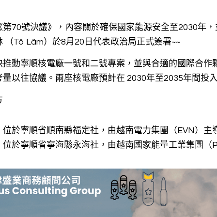
第70號決議》，內容關於確保國家能源安全至2030年，並
（Tô Lâm）於8月20日代表政治局正式簽署~~
快推動寧順核電廠一號和二號專案，並與合適的國際合作
以往協議。兩座核電廠預計在 2030年至2035年間投入
方
：位於寧順省順南縣福定社，由越南電力集團（EVN）主
：位於寧順省寧海縣永海社，由越南國家能量工業集團（P