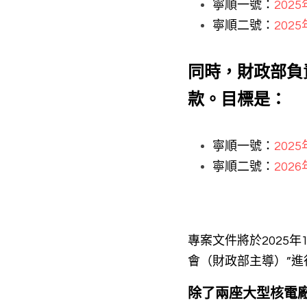
寧順一號：
202
寧順二號：
2025
同時，財政部負
款。目標是：
寧順一號：
202
寧順二號：
202
專案文件將於2025年
會（財政部主導）”
除了兩座大型核電