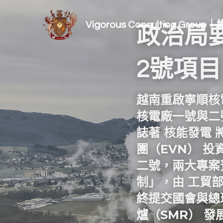
Vigorous Consulting Gro
政治局
2號項目
越南重啟寧順核
核電廠一號與二
誌著 
核能發電
 
團（EVN）
 投
二號，兩大專案
制」，由 
工貿
終提交國會與總
爐（SMR）
 發