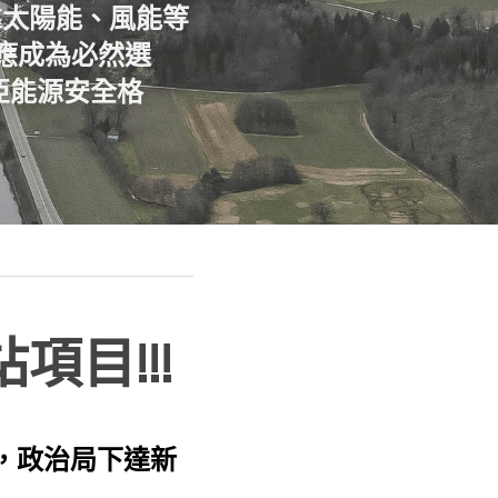
靠太陽能、風能等
供應成為必然選
亞能源安全格
目!!!
計畫，政治局下達新