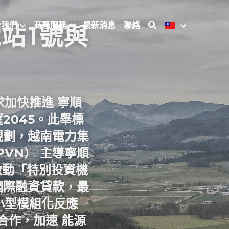
於我們
商務服務
最新消息
聯絡
站1號與
加快推進 
寧順
望2045。此舉標
規劃，
越南電力集
PVN）
 主導寧順
啟動「特別投資機
國際融資貸款，最
小型模組化反應
合作，加速 
能源