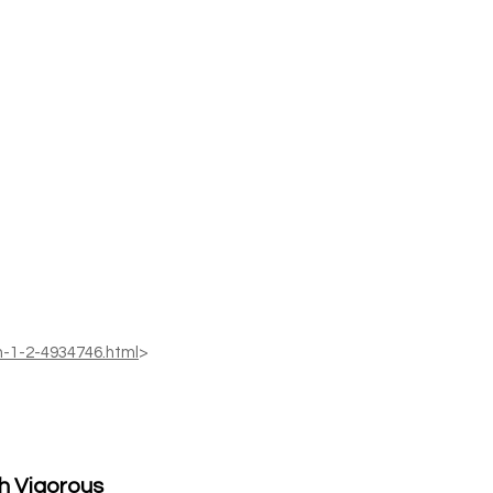
n-1-2-4934746.html
>
, be better with Vigorous