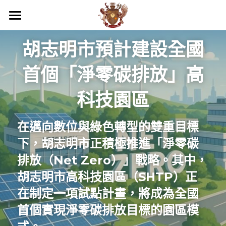
關於我們
胡志明市預計建設全國
商務服務
我們的優勢
首個「淨零碳排放」高
活動照片
最新消息
專業服務
科技園區
品牌落地代理
工商服務
越南民刑事務顧問
聯絡
在邁向數位與綠色轉型的雙重目標
團隊介紹
代發貨
第二國家護照
企業疑難解決方案
越南服務範圍
搜索
下，胡志明市正積極推進「淨零碳
倉庫管理
顧問及法務部門
投資諮詢與開業輔導
國際企業節稅規劃
越南內外資公司設立服務
繁體中文
排放（Net Zero）」戰略。其中，
胡志明市高科技園區（SHTP）正
電商規劃
財務部門
越南事務委託經略
越南法律暨智慧財產權顧問
國際文件翻譯與公證
越南開店商業輔導
繁體中文
在制定一項試點計畫，將成為全國
通路上架
貿易部門
海外教育，實習
越南企業會計外帳
越南特殊行業規劃輔導
越南據點物流委託營運
English
首個實現淨零碳排放目標的園區模
行銷部門
其他地區服務
越南商業投資顧問
越南連鎖加盟投資諮詢
跨國際企業結構規劃
浩瀚中學越南代理
Việt Nam