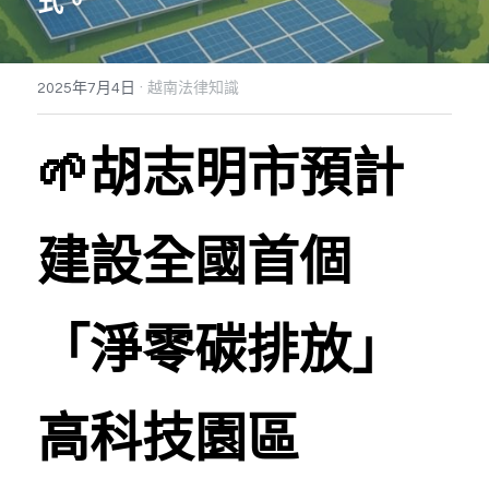
式。
Dịch vụ
越南不動產投資顧問
境外公司設立與規劃
海外基金經營委託
泰國服務範圍
·
東律
企業併購與盡責調查TDD
多角貿易與關聯交易顧問
越南工業區開發案
馬來西亞服務範圍
Dân sự, Ly hôn, Thừa kế
2025年7月4日
越南法律知識
越南公共關係顧問
銀行債權取得/協商
新加坡服務範圍
Dịch vụ Doanh nghiệp
🌱胡志明市預計
ESG企業輔導
Dịch vụ thương mại
ISO企業輔導
建設全國首個
「淨零碳排放」
高科技園區