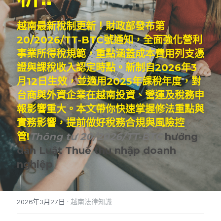
Dịch vụ
越南不動產投資顧問
境外公司設立與規劃
海外基金經營委託
泰國服務範圍
越南最新稅制更新！財政部發布第
20/2026/TT-BTC號通知，全面強化營利
東律
企業併購與盡責調查TDD
多角貿易與關聯交易顧問
越南工業區開發案
馬來西亞服務範圍
Dân sự, Ly hôn, Thừa kế
事業所得稅規範，重點涵蓋成本費用列支憑
越南公共關係顧問
銀行債權取得/協商
新加坡服務範圍
Dịch vụ Doanh nghiệp
證與課稅收入認定時點。新制自2026年3
月12日生效，並適用2025年課稅年度，對
ESG企業輔導
Dịch vụ thương mại
台商與外資企業在越南投資、營運及稅務申
報影響重大。本文帶你快速掌握修法重點與
ISO企業輔導
實務影響，提前做好稅務合規與風險控
管!
Thông tư 20/2026/TT-BTC
 hướng 
dẫn Luật Thuế thu nhập doanh 
nghiệp
·
2026年3月27日
越南法律知識