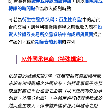
b) 若為有價
證券或存款憑證轉讓
，則以
實際完成
轉讓的時間點
作為收入認列時點
c) 若為
衍生性證券(又稱：衍生性商品)
中的期貨
合約交易，則營利事業所得稅之應稅收入應在
投
資人於證券交易所交易系統中完成期貨買賣
撮合
時認列，或於
期貨合約到期
時認列
IV.外國承包商（特殊規定）
依據第20號通知第7條 , “在越南設有常設機構或
未設有常設機構之外國企業，包括從事電子商務
或基於數位平台經營之企業（以下統稱為外國承
包商、外國分包商），在越南進行經營活動或於
越南產生收入，係依據外國承包商與越南之組