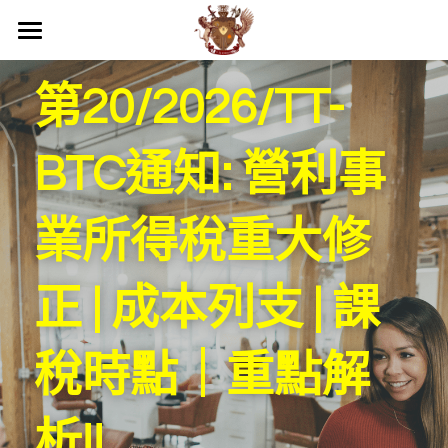
關於我們
第20/2026/TT-
商務服務
我們的優勢
BTC通知: 營利事
活動照片
最新消息
專業服務
品牌落地代理
工商服務
越南民刑事務顧問
聯絡
業所得稅重大修
團隊介紹
代發貨
第二國家護照
企業疑難解決方案
越南服務範圍
搜索
正 | 成本列支 | 課
倉庫管理
顧問及法務部門
投資諮詢與開業輔導
國際企業節稅規劃
越南內外資公司設立服務
繁體中文
電商規劃
財務部門
越南事務委託經略
越南法律暨智慧財產權顧問
國際文件翻譯與公證
越南開店商業輔導
繁體中文
稅時點｜重點解
通路上架
貿易部門
海外教育，實習
越南企業會計外帳
越南特殊行業規劃輔導
越南據點物流委託營運
English
析!!
行銷部門
其他地區服務
越南商業投資顧問
越南連鎖加盟投資諮詢
跨國際企業結構規劃
浩瀚中學越南代理
Việt Nam