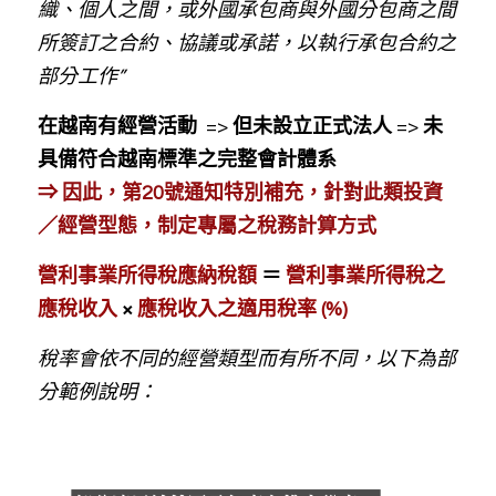
織、個人之間，或外國承包商與外國分包商之間
所簽訂之合約、協議或承諾，以執行承包合約之
部分工作” 
在越南有經營活動 
 =>
 但未設立正式法人 
=>
 未
具備符合越南標準之完整會計體系
⇒ 因此，第20號通知特別補充，針對此類投資
／經營型態，制定專屬之稅務計算方式
營利事業所得稅應納稅額 
＝
 營利事業所得稅之
應稅收入 
×
 應稅收入之適用稅率 (%)
稅率會依不同的經營類型而有所不同，以下為部
分範例說明：