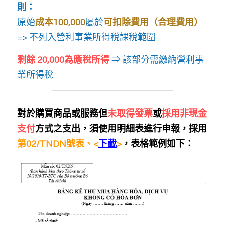
則：
原始
成本100,000
屬於
可扣除費用（合理費用）
=> 不列入營利事業所得稅課稅範圍
剩餘 20,000為應稅所得 
⇒ 該部分需繳納營利事
業所得稅
對於購買商品或服務但
未取得發票
或
採用非現金
支付
方式之支出，須使用明細表進行申報，採用
第02/TNDN號表、<
下載
>
，表格範例如下：