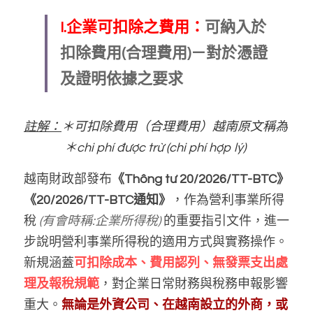
I.企業可扣除之費用：
可納入於
扣除費用(合理費用)－對於憑證
及證明依據之要求
註解：
＊可扣除費用（合理費用）越南原文稱為 
＊chi phí được trừ (chi phí hợp lý) 
越南財政部發布
《Thông tư 20/2026/TT-BTC》
《20/2026/TT-BTC
通知
》
，作為營利事業所得
稅 
(有會時稱:企業所得稅)
 的重要指引文件，進一
步說明營利事業所得稅的適用方式與實務操作。
新規涵蓋
可扣除成本、費用認列、無發票支出處
理及報稅規範
，對企業日常財務與稅務申報影響
重大。
無論是外資公司、在越南設立的外商，或