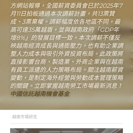
方網站報導，全國薪資委員會已於2025年7
月11日拍板通過本次調薪計畫，共13票贊
成、3票棄權。調薪幅度依各地區不同，最
高可達35萬越盾，並與越南政府「GDP年
增8%」的發展目標一致。本次調薪不僅反
映越南經濟成長與通膨壓力，也有助企業調
整人力成本與吸引外資投資布局。此政策將
直接影響台商、製造業、外商企業與在越南
有員工派遣的人力策略布局。關注越南薪資
變動，是制定海外經營與勞動成本管理策略
的關鍵。立即掌握越南勞工市場最新消息！
中國信託越南機會基金
·
越南市場研究